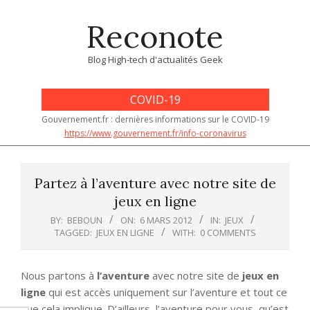
Skip
Reconote
to
content
Blog High-tech d'actualités Geek
COVID-19
Gouvernement.fr : dernières informations sur le COVID-19
https://www.gouvernement.fr/info-coronavirus
Primary
Navigation
Partez à l’aventure avec notre site de
Menu
jeux en ligne
BY:
BEBOUN
ON:
6 MARS 2012
IN:
JEUX
TAGGED:
JEUX EN LIGNE
WITH:
0 COMMENTS
Nous partons à
l’aventure
avec notre site de
jeux en
ligne
qui est accès uniquement sur l’aventure et tout ce
que cela implique. D’ailleurs, l’aventure pour vous, qu’est