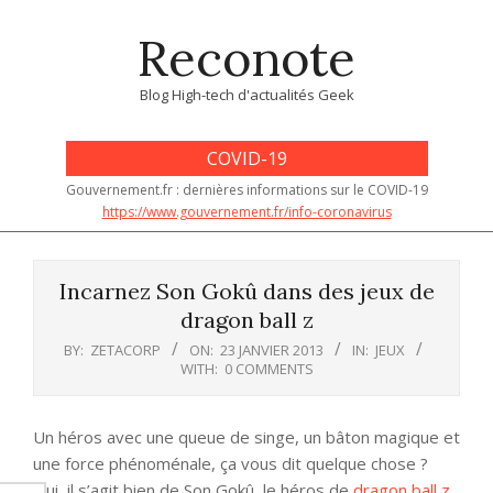
Skip
Reconote
to
content
Blog High-tech d'actualités Geek
COVID-19
Gouvernement.fr : dernières informations sur le COVID-19
https://www.gouvernement.fr/info-coronavirus
Primary
Navigation
Incarnez Son Gokû dans des jeux de
Menu
dragon ball z
BY:
ZETACORP
ON:
23 JANVIER 2013
IN:
JEUX
WITH:
0 COMMENTS
Un héros avec une queue de singe, un bâton magique et
une force phénoménale, ça vous dit quelque chose ?
Oui, il s’agit bien de Son Gokû, le héros de
dragon ball z
.