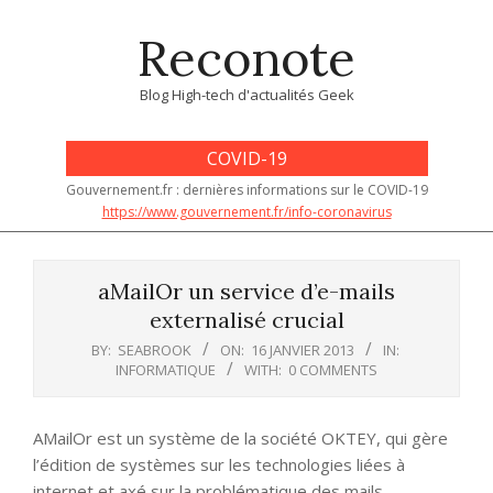
Skip
Reconote
to
content
Blog High-tech d'actualités Geek
COVID-19
Gouvernement.fr : dernières informations sur le COVID-19
https://www.gouvernement.fr/info-coronavirus
Primary
Navigation
aMailOr un service d’e-mails
Menu
externalisé crucial
BY:
SEABROOK
ON:
16 JANVIER 2013
IN:
INFORMATIQUE
WITH:
0 COMMENTS
AMailOr est un système de la société OKTEY, qui gère
l’édition de systèmes sur les technologies liées à
internet et axé sur la problématique des mails.