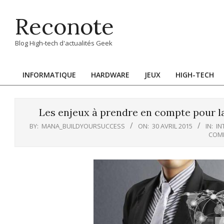
Skip
Reconote
to
content
Blog High-tech d'actualités Geek
INFORMATIQUE
HARDWARE
JEUX
HIGH-TECH
Primary
Navigation
Menu
Les enjeux à prendre en compte pour la 
BY:
MANA_BUILDYOURSUCCESS
ON:
30 AVRIL 2015
IN:
IN
COM