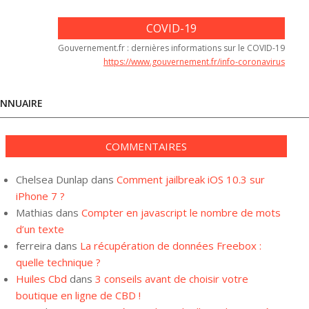
COVID-19
Gouvernement.fr : dernières informations sur le COVID-19
https://www.gouvernement.fr/info-coronavirus
NNUAIRE
COMMENTAIRES
Chelsea Dunlap
dans
Comment jailbreak iOS 10.3 sur
iPhone 7 ?
Mathias
dans
Compter en javascript le nombre de mots
d’un texte
ferreira
dans
La récupération de données Freebox :
quelle technique ?
Huiles Cbd
dans
3 conseils avant de choisir votre
boutique en ligne de CBD !