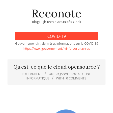
Skip
Reconote
to
content
Blog High-tech d'actualités Geek
COVID-19
Gouvernement.fr : dernières informations sur le COVID-19
https://www.gouvernement.fr/info-coronavirus
Primary
Navigation
Qu’est-ce que le cloud opensource ?
Menu
BY:
LAURENT
ON:
25 JANVIER 2016
IN:
INFORMATIQUE
WITH:
0 COMMENTS