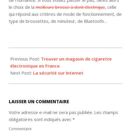
de l’humanité. Si vous voulez passer le pas, faites alors
le choix de la
meilleure brosse à dent électrique
, celle
qui répond aux critères de mode de fonctionnement, de
type de brossettes, de minuteur, de Bluetooth…
2019-
03-
Previous Post:
Trouver un magasin de cigarette
11
électronique en France
Next Post:
La sécurité sur Internet
LAISSER UN COMMENTAIRE
Votre adresse e-mail ne sera pas publiée.
Les champs
obligatoires sont indiqués avec
*
Commentaire