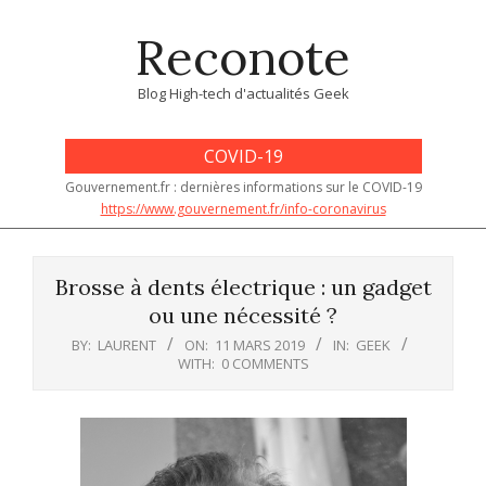
Skip
Reconote
to
content
Blog High-tech d'actualités Geek
COVID-19
Gouvernement.fr : dernières informations sur le COVID-19
https://www.gouvernement.fr/info-coronavirus
Primary
Navigation
Brosse à dents électrique : un gadget
Menu
ou une nécessité ?
BY:
LAURENT
ON:
11 MARS 2019
IN:
GEEK
WITH:
0 COMMENTS