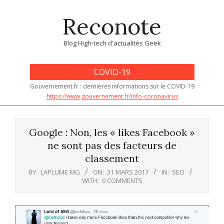
Skip
Reconote
to
content
Blog High-tech d'actualités Geek
COVID-19
Gouvernement.fr : dernières informations sur le COVID-19
https://www.gouvernement.fr/info-coronavirus
Primary
Navigation
Google : Non, les « likes Facebook »
Menu
ne sont pas des facteurs de
classement
BY:
LAPLUME.MG
ON:
31 MARS 2017
IN:
SEO
WITH:
0 COMMENTS