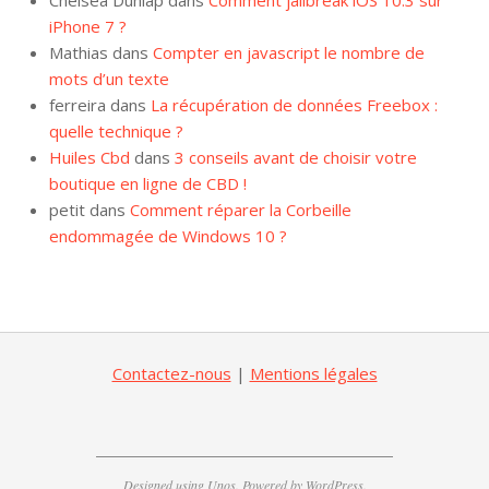
Chelsea Dunlap
dans
Comment jailbreak iOS 10.3 sur
iPhone 7 ?
Mathias
dans
Compter en javascript le nombre de
mots d’un texte
ferreira
dans
La récupération de données Freebox :
quelle technique ?
Huiles Cbd
dans
3 conseils avant de choisir votre
boutique en ligne de CBD !
petit
dans
Comment réparer la Corbeille
endommagée de Windows 10 ?
Contactez-nous
|
Mentions légales
Designed using
Unos
. Powered by
WordPress
.