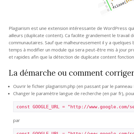
Plagiarism est une extension intéressante de WordPress qui p
ailleurs (duplicate content). Ca facilite grandement le trava
communautaires. Sauf que malheureusement il y a quelques b
temps à modifier un module qui sera peut-être mis à jour pro
et rapides afin que la détection de duplicate content foncti
La démarche ou comment corriger
Ouvrir le fichier plagiarism.php (en passant par le panneau
Changer le paramètre langue de recherche (en par fr), pou
const GOOGLE_URL = "http://www.google.com/s
par
const GOOGLE_URL = "http://www.google.com/s