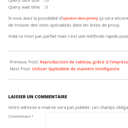
Query slice size : 10
Query wait time : 0
Si vous avez la possibilité d’
ajouter des proxy
ça sera encore
de trouver des sites spécialisés dans les listes de proxy.
Voilà ce n’est pas parfait mais c’est une méthode rapide pou
2013-
07-
Previous Post:
Reproduction de tableau grâce à l’impres
31
Next Post:
Utiliser Spybubble de manière intelligente
LAISSER UN COMMENTAIRE
Votre adresse e-mail ne sera pas publiée.
Les champs obliga
Commentaire
*