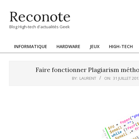
Skip
Reconote
to
content
Blog High-tech d'actualités Geek
INFORMATIQUE
HARDWARE
JEUX
HIGH-TECH
Primary
Navigation
Menu
Faire fonctionner Plagiarism méth
BY:
LAURENT
ON:
31 JUILLET 201