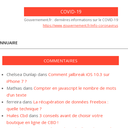
COVID-19
Gouvernement.fr : dernières informations sur le COVID-19
https://www.gouvernement.fr/info-coronavirus
NNUAIRE
COMMENTAIRES
Chelsea Dunlap
dans
Comment jailbreak iOS 10.3 sur
iPhone 7 ?
Mathias
dans
Compter en javascript le nombre de mots
d’un texte
ferreira
dans
La récupération de données Freebox :
quelle technique ?
Huiles Cbd
dans
3 conseils avant de choisir votre
boutique en ligne de CBD !