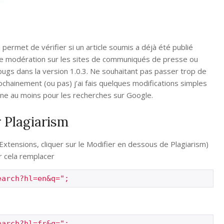
ermet de vérifier si un article soumis a déjà été publié
il de modération sur les sites de communiqués de presse ou
ugs dans la version 1.0.3. Ne souhaitant pas passer trop de
chainement (ou pas) j’ai fais quelques modifications simples
onne au moins pour les recherches sur Google.
 Plagiarism
 Extensions, cliquer sur le Modifier en dessous de Plagiarism)
r cela remplacer
earch?hl=en&q=";
earch?hl=fr&q=";