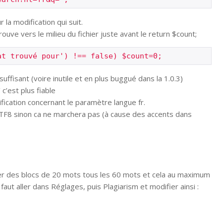
la modification qui suit.
uve vers le milieu du fichier juste avant le return $count;
at trouvé pour') !== false) $count=0;
uffisant (voire inutile et en plus buggué dans la 1.0.3)
 c’est plus fiable
fication concernant le paramètre langue fr.
TF8 sinon ca ne marchera pas (à cause des accents dans
fier des blocs de 20 mots tous les 60 mots et cela au maximum
 faut aller dans Réglages, puis Plagiarism et modifier ainsi :