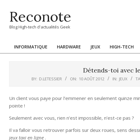
Skip
Reconote
to
content
Blog High-tech d'actualités Geek
INFORMATIQUE
HARDWARE
JEUX
HIGH-TECH
Primary
Navigation
Menu
Détends-toi avec le
BY:
D.LETESSIER
ON:
10 AOÛT 2012
IN:
JEUX
T
Un client vous paye pour l’emmener en seulement quinze minut
pointe !
Seulement avec vous, rien n’est impossible, n’est-ce pas ?
Il va falloir vous retrouver parfois sur deux roues, sens des
jeux taxi en ligne
.