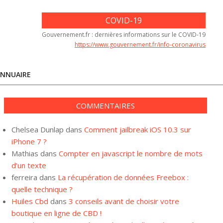
COVID-19
Gouvernement.fr : dernières informations sur le COVID-19
https://www.gouvernement.fr/info-coronavirus
NNUAIRE
COMMENTAIRES
Chelsea Dunlap
dans
Comment jailbreak iOS 10.3 sur
iPhone 7 ?
Mathias
dans
Compter en javascript le nombre de mots
d’un texte
ferreira
dans
La récupération de données Freebox :
quelle technique ?
Huiles Cbd
dans
3 conseils avant de choisir votre
boutique en ligne de CBD !