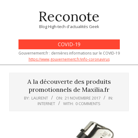
Skip
Reconote
to
content
Blog High-tech d'actualités Geek
COVID-19
Gouvernement.fr : dernières informations sur le COVID-19
https://www.gouvernement.fr/info-coronavirus
Primary
Navigation
A la découverte des produits
Menu
promotionnels de Maxilia.fr
BY:
LAURENT
ON:
21 NOVEMBRE 2017
IN:
INTERNET
WITH:
0 COMMENTS