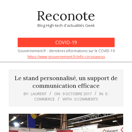
Skip
Reconote
to
content
Blog High-tech d'actualités Geek
COVID-19
Gouvernement.fr : dernières informations sur le COVID-19
https://www.gouvernement.fr/info-coronavirus
Primary
Navigation
Le stand personnalisé, un support de
Menu
communication efficace
BY:
LAURENT
ON:
9 OCTOBRE 2017
IN:
E-
COMMERCE
WITH:
0 COMMENTS