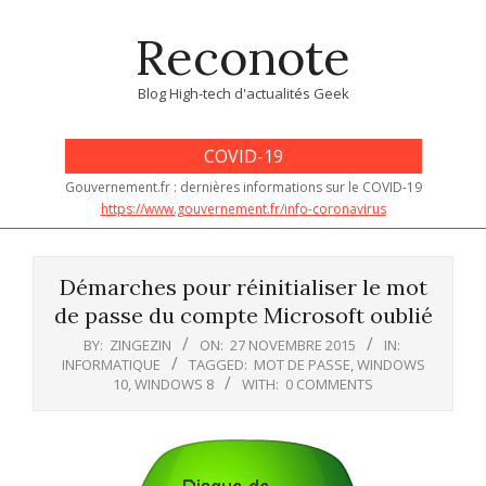
Skip
Reconote
to
content
Blog High-tech d'actualités Geek
COVID-19
Gouvernement.fr : dernières informations sur le COVID-19
https://www.gouvernement.fr/info-coronavirus
Primary
Navigation
Démarches pour réinitialiser le mot
Menu
de passe du compte Microsoft oublié
BY:
ZINGEZIN
ON:
27 NOVEMBRE 2015
IN:
INFORMATIQUE
TAGGED:
MOT DE PASSE
,
WINDOWS
10
,
WINDOWS 8
WITH:
0 COMMENTS