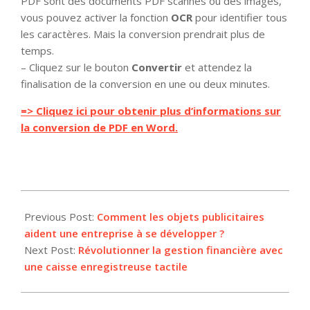
PDF sont des documents PDF scannés ou des images,
vous pouvez activer la fonction
OCR
pour identifier tous
les caractères. Mais la conversion prendrait plus de
temps.
– Cliquez sur le bouton
Convertir
et attendez la
finalisation de la conversion en une ou deux minutes.
=> Cliquez ici pour obtenir plus d’informations sur
la conversion de PDF en Word.
2015-
06-
Previous Post:
Comment les objets publicitaires
05
aident une entreprise à se développer ?
Next Post:
Révolutionner la gestion financière avec
une caisse enregistreuse tactile