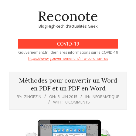
Skip
Reconote
to
content
Blog High-tech d'actualités Geek
COVID-19
Gouvernement.fr : dernières informations sur le COVID-19
https://www.gouvernement.fr/info-coronavirus
Primary
Navigation
Méthodes pour convertir un Word
Menu
en PDF et un PDF en Word
BY:
ZINGEZIN
ON:
5 JUIN 2015
IN:
INFORMATIQUE
WITH:
0 COMMENTS