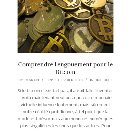
Comprendre l’engouement pour le
Bitcoin
2018-
BY:
MARTIN
ON:
10 FÉVRIER 2018
IN:
INTERNET
02-
Si le bitcoin n’existait pas, il aurait fallu l’inventer
10
! Voilà maintenant neuf ans que cette monnaie
virtuelle influence lentement, mais sûrement
notre réalité quotidienne, à tel point que la
mode est désormais aux monnaies numériques
plus singulières les unes que les autres. Pour