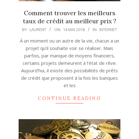
Comment trouver les meilleurs
taux de crédit au meilleur prix ?
2018-
BY:
LAURENT
ON:
14 MAI 2018
IN:
INTERNET
05-
À un moment ou un autre de la vie, chacun a un
14
projet qu’il souhaite voir se réaliser. Mais
parfois, par manque de moyens financiers,
certains projets demeurent à l’état de rêve.
Aujourd’hui, il existe des possibilités de prêts
de crédit que proposent à la fois les banques
et les
CONTINUE READING