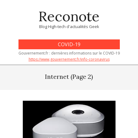
Skip
Reconote
to
content
Blog High-tech d'actualités Geek
COVID-19
Gouvernement.fr : dernières informations sur le COVID-19
https://www.gouvernement.fr/info-coronavirus
Primary
Navigation
Internet
(Page 2)
Menu