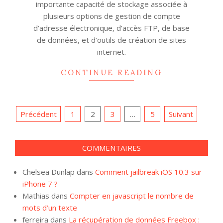
importante capacité de stockage associée à
plusieurs options de gestion de compte
d’adresse électronique, d’accès FTP, de base
de données, et d’outils de création de sites
internet.
CONTINUE READING
Navigation
Précédent
1
2
3
…
5
Suivant
des
articles
COMMENTAIRES
Chelsea Dunlap
dans
Comment jailbreak iOS 10.3 sur
iPhone 7 ?
Mathias
dans
Compter en javascript le nombre de
mots d’un texte
ferreira
dans
La récupération de données Freebox :