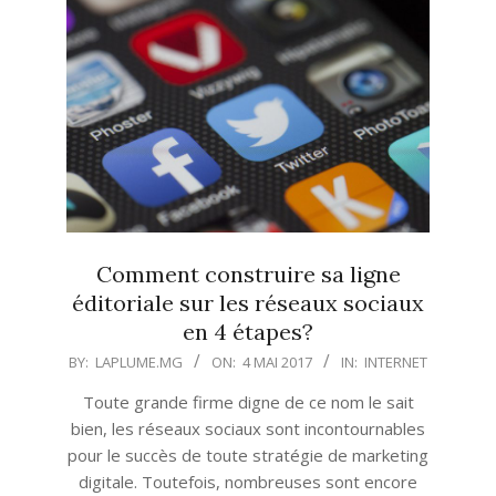
Comment construire sa ligne
éditoriale sur les réseaux sociaux
en 4 étapes?
2017-
BY:
LAPLUME.MG
ON:
4 MAI 2017
IN:
INTERNET
05-
Toute grande firme digne de ce nom le sait
04
bien, les réseaux sociaux sont incontournables
pour le succès de toute stratégie de marketing
digitale. Toutefois, nombreuses sont encore