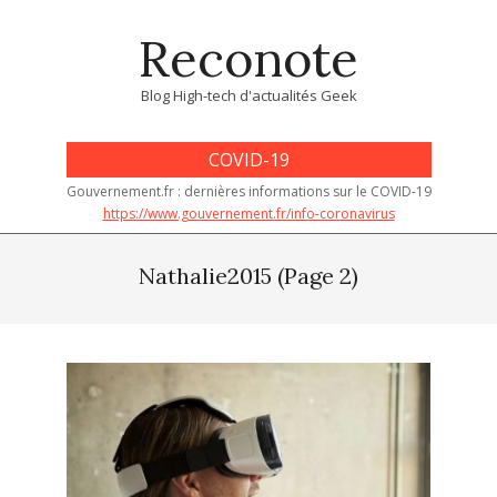
Skip
Reconote
to
content
Blog High-tech d'actualités Geek
COVID-19
Gouvernement.fr : dernières informations sur le COVID-19
https://www.gouvernement.fr/info-coronavirus
Primary
Navigation
Nathalie2015
(Page 2)
Menu