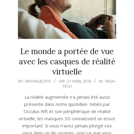
Le monde a portée de vue
avec les casques de réalité
virtuelle
2016-
BY:
NATHALIE2015
ON:
21 AVRIL 2016
IN:
HIGH-
TECH
04-
21
La réalité augmentée n’a jamais été aussi
présente dans notre quotidien. Initiés par
Occulus Rift et son périphérique de réalité
virtuelle, les masques 3D connaissent un essor
important. Si vous n’avez jamais plongé vos
yeux dans un de casques, voici ce que vous