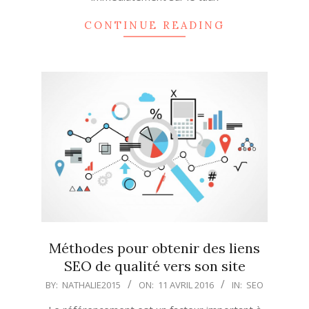
CONTINUE READING
Méthodes pour obtenir des liens
SEO de qualité vers son site
2016-
BY:
NATHALIE2015
ON:
11 AVRIL 2016
IN:
SEO
04-