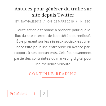
Astuces pour générer du trafic sur
site depuis Twitter
2016-
BY:
NATHALIE2015
ON:
28 MARS 2016
IN:
SEO
03-
Toute action est bonne à prendre pour que le
28
flux du site internet de la société soit renfloué.
Être présent sur les réseaux sociaux est une
nécessité pour une entreprise en avance par
rapport à ses concurrents. Cela fait notamment
partie des contraintes du marketing digital pour
une meilleure visibilité.
CONTINUE READING
Navigation
Précédent
1
2
des