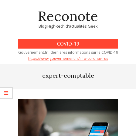
Skip
Reconote
to
content
Blog High-tech d'actualités Geek
COVID-19
Gouvernement.fr : dernières informations sur le COVID-19
https://www.gouvernement.fr/info-coronavirus
Primary
Navigation
expert-comptable
Menu