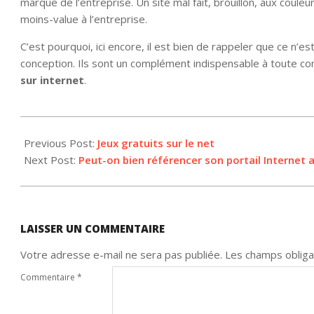
marque de l’entreprise. Un site mal fait, brouillon, aux coul
moins-value à l’entreprise.
C’est pourquoi, ici encore, il est bien de rappeler que ce n’e
conception. Ils sont un complément indispensable à toute con
sur internet
.
2012-
05-
Previous Post:
Jeux gratuits sur le net
03
Next Post:
Peut-on bien référencer son portail Internet 
LAISSER UN COMMENTAIRE
Votre adresse e-mail ne sera pas publiée.
Les champs obliga
Commentaire
*