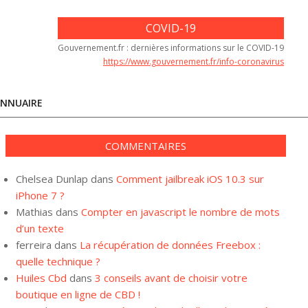
COVID-19
Gouvernement.fr : dernières informations sur le COVID-19
https://www.gouvernement.fr/info-coronavirus
NNUAIRE
COMMENTAIRES
Chelsea Dunlap
dans
Comment jailbreak iOS 10.3 sur
iPhone 7 ?
Mathias
dans
Compter en javascript le nombre de mots
d’un texte
ferreira
dans
La récupération de données Freebox :
quelle technique ?
Huiles Cbd
dans
3 conseils avant de choisir votre
boutique en ligne de CBD !