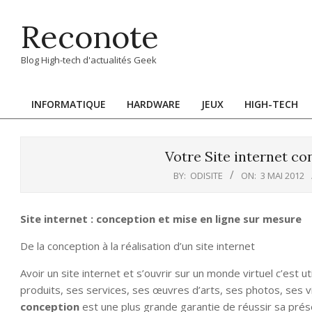
Skip
Reconote
to
content
Blog High-tech d'actualités Geek
INFORMATIQUE
HARDWARE
JEUX
HIGH-TECH
Primary
Navigation
Menu
Votre Site internet co
BY:
ODISITE
ON:
3 MAI 2012
Site internet : conception et mise en ligne sur mesure
De la conception à la réalisation d’un site internet
Avoir un site internet et s’ouvrir sur un monde virtuel c’est u
produits, ses services, ses œuvres d’arts, ses photos, ses v
conception
est une plus grande garantie de réussir sa pré