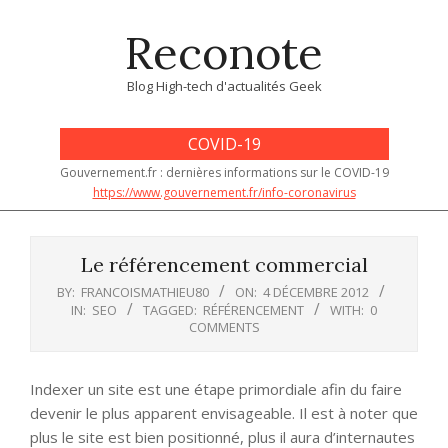
Skip
Reconote
to
content
Blog High-tech d'actualités Geek
COVID-19
Gouvernement.fr : dernières informations sur le COVID-19
https://www.gouvernement.fr/info-coronavirus
Primary
Navigation
Le référencement commercial
Menu
BY:
FRANCOISMATHIEU80
ON:
4 DÉCEMBRE 2012
IN:
SEO
TAGGED:
RÉFÉRENCEMENT
WITH:
0
COMMENTS
Indexer un site est une étape primordiale afin du faire
devenir le plus apparent envisageable. Il est à noter que
plus le site est bien positionné, plus il aura d’internautes