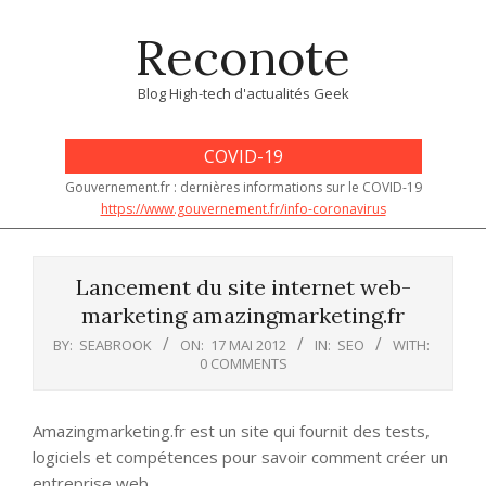
Skip
Reconote
to
content
Blog High-tech d'actualités Geek
COVID-19
Gouvernement.fr : dernières informations sur le COVID-19
https://www.gouvernement.fr/info-coronavirus
Primary
Navigation
Lancement du site internet web-
Menu
marketing amazingmarketing.fr
BY:
SEABROOK
ON:
17 MAI 2012
IN:
SEO
WITH:
0 COMMENTS
Amazingmarketing.fr est un site qui fournit des tests,
logiciels et compétences pour savoir comment créer un
entreprise web.