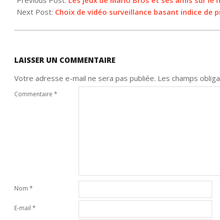
Previous Post:
Les jeux de Mario Bros et ses amis sur le n
20
Next Post:
Choix de vidéo surveillance basant indice de 
LAISSER UN COMMENTAIRE
Votre adresse e-mail ne sera pas publiée.
Les champs obliga
Commentaire
*
Nom
*
E-mail
*