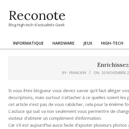
Skip
Reconote
to
content
Blog High-tech d'actualités Geek
INFORMATIQUE
HARDWARE
JEUX
HIGH-TECH
Primary
Navigation
Menu
Enrichissez
BY:
FRANCKW
ON:
20 NOVEMBRE 2
Si vous êtes blogueur vous devez savoir qu’il faut alléger vos
descriptions, mais surtout s’attacher à ce quelles soient les
cet article n’est pas de vous rabâcher, cela pour la énième foi
L’astuce qui suit va non seulement vous permettre de changer 
visiteur d’obtenir un complément d’information.
Car s’il est aujourd’hui aussi facile d’ajouter plusieurs photos