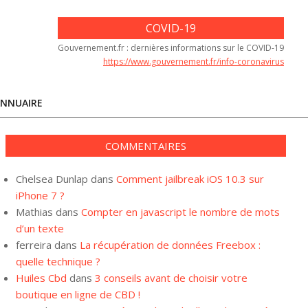
COVID-19
Gouvernement.fr : dernières informations sur le COVID-19
https://www.gouvernement.fr/info-coronavirus
NNUAIRE
COMMENTAIRES
Chelsea Dunlap
dans
Comment jailbreak iOS 10.3 sur
iPhone 7 ?
Mathias
dans
Compter en javascript le nombre de mots
d’un texte
ferreira
dans
La récupération de données Freebox :
quelle technique ?
Huiles Cbd
dans
3 conseils avant de choisir votre
boutique en ligne de CBD !