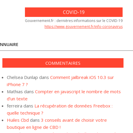
COVID-19
Gouvernement.fr : dernières informations sur le COVID-19
https://www.gouvernement.fr/info-coronavirus
NNUAIRE
COMMENTAIRES
Chelsea Dunlap
dans
Comment jailbreak iOS 10.3 sur
iPhone 7 ?
Mathias
dans
Compter en javascript le nombre de mots
d’un texte
ferreira
dans
La récupération de données Freebox :
quelle technique ?
Huiles Cbd
dans
3 conseils avant de choisir votre
boutique en ligne de CBD !