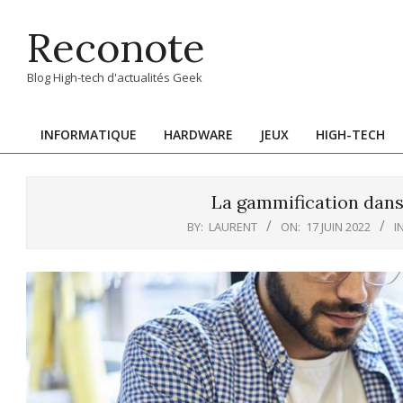
Skip
Reconote
to
content
Blog High-tech d'actualités Geek
INFORMATIQUE
HARDWARE
JEUX
HIGH-TECH
Primary
Navigation
Menu
La gammification dans 
BY:
LAURENT
ON:
17 JUIN 2022
IN