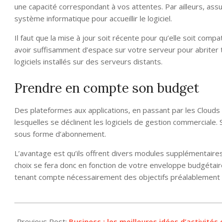
une capacité correspondant à vos attentes. Par ailleurs, ass
système informatique pour accueillir le logiciel.
Il faut que la mise à jour soit récente pour qu’elle soit compa
avoir suffisamment d’espace sur votre serveur pour abriter t
logiciels installés sur des serveurs distants.
Prendre en compte son budget
Des plateformes aux applications, en passant par les Clouds
lesquelles se déclinent les logiciels de gestion commerciale. 
sous forme d’abonnement.
L’avantage est qu’ils offrent divers modules supplémentaires
choix se fera donc en fonction de votre enveloppe budgétaire.
tenant compte nécessairement des objectifs préalablement 
2022-
06-
Previous Post:
Business : les meilleures idées d’activités