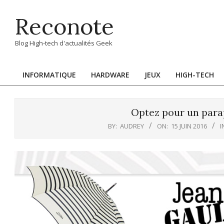
Skip
Reconote
to
content
Blog High-tech d'actualités Geek
INFORMATIQUE
HARDWARE
JEUX
HIGH-TECH
Primary
Navigation
Menu
Optez pour un para
BY:
AUDREY
ON:
15 JUIN 2016
I