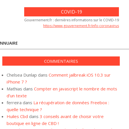
COVID-19
Gouvernement.fr : dernières informations sur le COVID-19
https://www.gouvernement.fr/info-coronavirus
NNUAIRE
COMMENTAIRES
Chelsea Dunlap
dans
Comment jailbreak iOS 10.3 sur
iPhone 7 ?
Mathias
dans
Compter en javascript le nombre de mots
d’un texte
ferreira
dans
La récupération de données Freebox :
quelle technique ?
Huiles Cbd
dans
3 conseils avant de choisir votre
boutique en ligne de CBD !