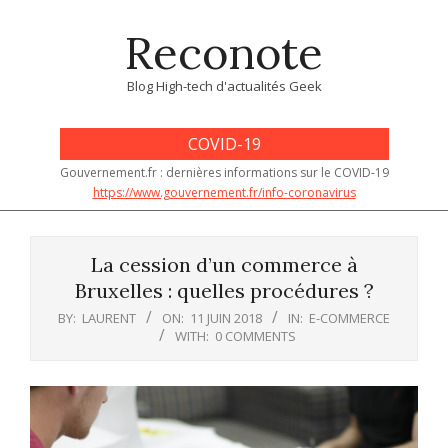
Skip
Reconote
to
content
Blog High-tech d'actualités Geek
COVID-19
Gouvernement.fr : dernières informations sur le COVID-19
https://www.gouvernement.fr/info-coronavirus
Primary
Navigation
La cession d’un commerce à
Menu
Bruxelles : quelles procédures ?
BY:
LAURENT
ON:
11 JUIN 2018
IN:
E-COMMERCE
WITH:
0 COMMENTS