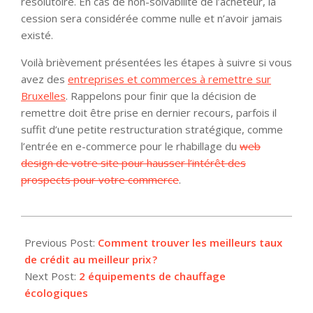
résolutoire. En cas de non-solvabilité de l’acheteur, la
cession sera considérée comme nulle et n’avoir jamais
existé.
Voilà brièvement présentées les étapes à suivre si vous
avez des
entreprises et commerces à remettre sur
Bruxelles
. Rappelons pour finir que la décision de
remettre doit être prise en dernier recours, parfois il
suffit d’une petite restructuration stratégique, comme
l’entrée en e-commerce pour le rhabillage du
web
design de votre site pour hausser l’intérêt des
prospects pour votre commerce
.
2018-
06-
Previous Post:
Comment trouver les meilleurs taux
11
de crédit au meilleur prix ?
Next Post:
2 équipements de chauffage
écologiques