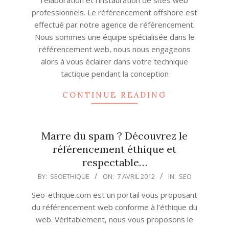
l’élaboration et l’instauration de sites web
professionnels. Le référencement offshore est
effectué par notre agence de référencement.
Nous sommes une équipe spécialisée dans le
référencement web, nous nous engageons
alors à vous éclairer dans votre technique
tactique pendant la conception
CONTINUE READING
Marre du spam ? Découvrez le
référencement éthique et
respectable…
2012-
BY:
SEOETHIQUE
ON:
7 AVRIL 2012
IN:
SEO
04-
Seo-ethique.com est un portail vous proposant
07
du référencement web conforme à l’éthique du
web. Véritablement, nous vous proposons le