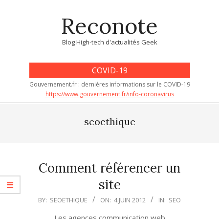
Skip
Reconote
to
content
Blog High-tech d'actualités Geek
COVID-19
Gouvernement.fr : dernières informations sur le COVID-19
https://www.gouvernement.fr/info-coronavirus
Primary
Navigation
seoethique
Menu
Comment référencer un
site
2012-
BY:
SEOETHIQUE
ON:
4 JUIN 2012
IN:
SEO
06-
Les agences communication web