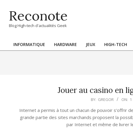
Skip
Reconote
to
content
Blog High-tech d'actualités Geek
INFORMATIQUE
HARDWARE
JEUX
HIGH-TECH
Primary
Navigation
Menu
Jouer au casino en li
2012-
BY:
GREGOR
ON:
1
02-
Internet a permis à tout un chacun de pouvoir s’offrir d
01
grande partie des sites marchands proposent la possibil
par Internet et même de livrer le