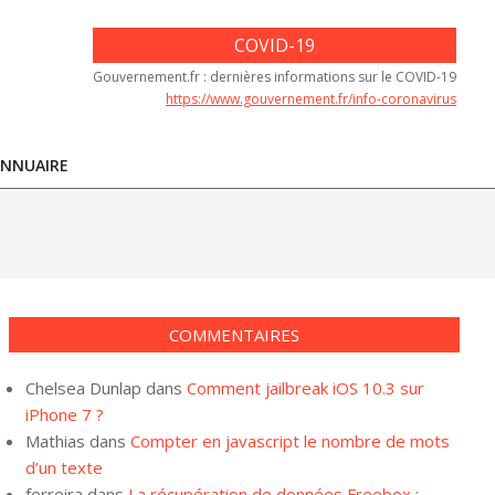
COVID-19
Gouvernement.fr : dernières informations sur le COVID-19
https://www.gouvernement.fr/info-coronavirus
NNUAIRE
COMMENTAIRES
Chelsea Dunlap
dans
Comment jailbreak iOS 10.3 sur
iPhone 7 ?
Mathias
dans
Compter en javascript le nombre de mots
d’un texte
ferreira
dans
La récupération de données Freebox :