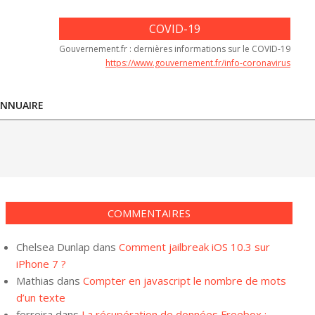
COVID-19
Gouvernement.fr : dernières informations sur le COVID-19
https://www.gouvernement.fr/info-coronavirus
NNUAIRE
COMMENTAIRES
Chelsea Dunlap
dans
Comment jailbreak iOS 10.3 sur
iPhone 7 ?
Mathias
dans
Compter en javascript le nombre de mots
d’un texte
ferreira
dans
La récupération de données Freebox :