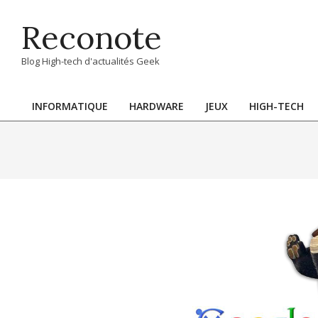
Skip
Reconote
to
content
Blog High-tech d'actualités Geek
INFORMATIQUE
HARDWARE
JEUX
HIGH-TECH
Primary
Navigation
Menu