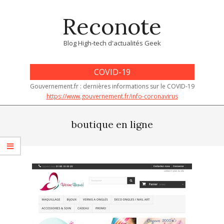
Skip
Reconote
to
content
Blog High-tech d'actualités Geek
COVID-19
Gouvernement.fr : dernières informations sur le COVID-19
https://www.gouvernement.fr/info-coronavirus
Primary
Navigation
boutique en ligne
Menu