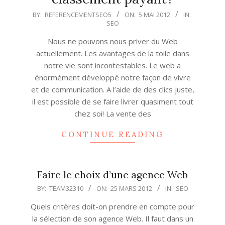
2012-
BY:
REFERENCEMENTSEO5
ON:
5 MAI 2012
IN:
SEO
05-
05
Nous ne pouvons nous priver du Web
actuellement. Les avantages de la toile dans
notre vie sont incontestables. Le web a
énormément développé notre façon de vivre
et de communication. A l’aide de des clics juste,
il est possible de se faire livrer quasiment tout
chez soi! La vente des
CONTINUE READING
Faire le choix d’une agence Web
2012-
BY:
TEAM32310
ON:
25 MARS 2012
IN:
SEO
03-
Quels critères doit-on prendre en compte pour
25
la sélection de son agence Web. Il faut dans un