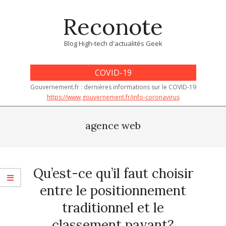
Skip
Reconote
to
content
Blog High-tech d'actualités Geek
COVID-19
Gouvernement.fr : dernières informations sur le COVID-19
https://www.gouvernement.fr/info-coronavirus
Primary
Navigation
agence web
Menu
Qu’est-ce qu’il faut choisir
entre le positionnement
traditionnel et le
classement payant?